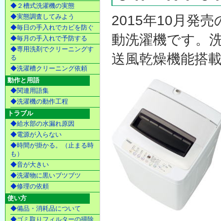
◆２槽式洗濯機の実態
◆実態調査してみよう
2015年10月
◆毎日の手入れでカビを防ぐ
動洗濯機です。洗
◆毎月の手入れで予防する
◆専用洗剤でクリーニングす
送風乾燥機能搭載(
る
◆洗濯槽クリーニング依頼
動作と用語
◆関連用語集
◆洗濯機の動作工程
トラブル
◆給水部の水漏れ原因
◆電源が入らない
◆時間が掛かる。（止まる時
も）
◆音が大きい
◆洗濯物に黒いブツブツ
◆修理の依頼
使い方
◆備品・消耗品について
◆ゴミ取りフィルターの掃除