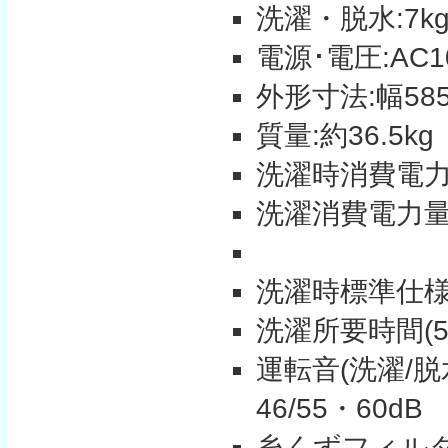
洗濯・脱水:7k
電源･電圧:AC100
外形寸法:幅585
質量:約36.5kg
洗濯時消費電力(50
洗濯消費電力量(5
洗濯時標準仕様水
洗濯所要時間(50/
運転音(洗濯/脱水 
46/55・60dB
糸くずフィルタ