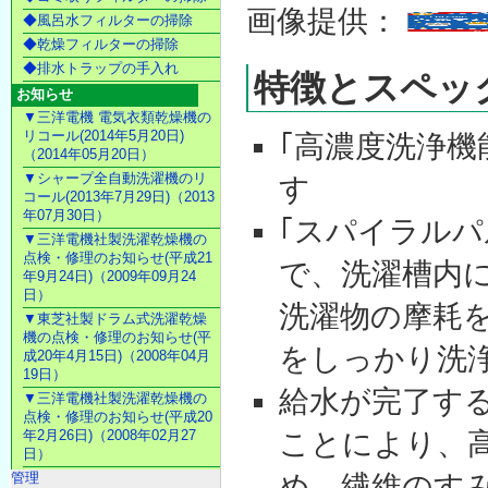
画像提供：
◆風呂水フィルターの掃除
◆乾燥フィルターの掃除
◆排水トラップの手入れ
特徴とスペッ
お知らせ
▼三洋電機 電気衣類乾燥機の
リコール(2014年5月20日)
｢高濃度洗浄機
（2014年05月20日）
▼シャープ全自動洗濯機のリ
す
コール(2013年7月29日)（2013
年07月30日）
｢スパイラルパ
▼三洋電機社製洗濯乾燥機の
点検・修理のお知らせ(平成21
で、洗濯槽内
年9月24日)（2009年09月24
日）
洗濯物の摩耗
▼東芝社製ドラム式洗濯乾燥
機の点検・修理のお知らせ(平
をしっかり洗
成20年4月15日)（2008年04月
19日）
給水が完了す
▼三洋電機社製洗濯乾燥機の
点検・修理のお知らせ(平成20
ことにより、
年2月26日)（2008年02月27
日）
め、繊維のす
管理