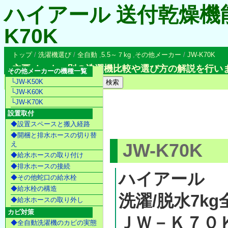
ハイアール 送付乾燥機
K70K
トップ
/
洗濯機選び
/
全自動
,
5.5～７kg
,
その他メーカー
/
JW-K70K
主要メーカー別の洗濯機比較や選び方の解説を行い
その他メーカーの機種一覧
└JW-K50K
└JW-K60K
└JW-K70K
設置取付
◆設置スペースと搬入経路
◆開梱と排水ホースの切り替
え
JW-K70K
◆給水ホースの取り付け
◆排水ホースの接続
ハイアール
◆その他蛇口の給水栓
◆給水栓の構造
洗濯/脱水7k
◆給水ホースの取り外し
カビ対策
ＪＷ－Ｋ７０
◆全自動洗濯機のカビの実態