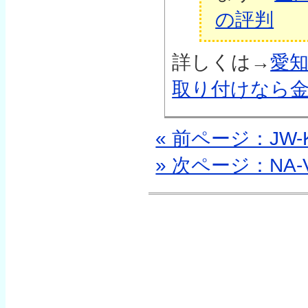
の評判
詳しくは→
愛
取り付けなら
« 前ページ：JW-
» 次ページ：NA-V