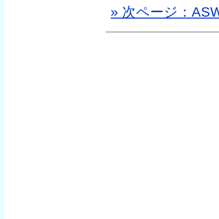
» 次ページ：ASW