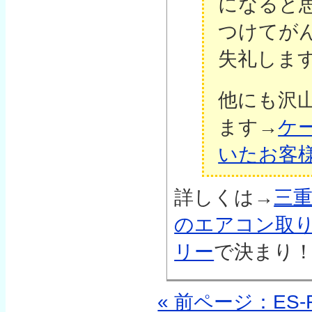
になると
つけてが
失礼しま
他にも沢
ます→
ケ
いたお客
詳しくは→
三
のエアコン取
リー
で決まり
« 前ページ：ES-F