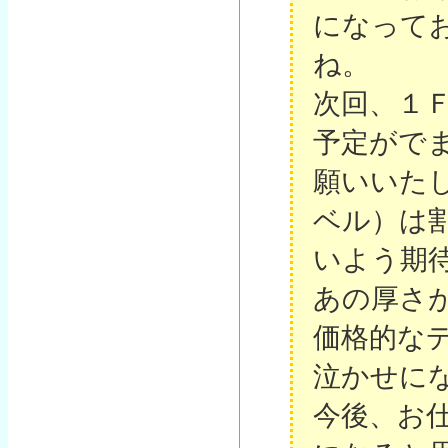
になって
ね。
次回、１
予定がで
願いいた
ベル）は
いよう期
あの厚さ
価格的な
泣かせに
今後、お