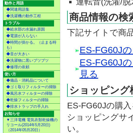
運転音(洗濯/脱水)
動作と用語
◆関連用語集
商品情報の検
◆洗濯機の動作工程
トラブル
◆給水部の水漏れ原因
下記サイトで商
◆電源が入らない
◆時間が掛かる。（止まる時
ES-FG6
も）
◆音が大きい
ES-FG6
◆洗濯物に黒いブツブツ
◆修理の依頼
見る
使い方
◆備品・消耗品について
◆ゴミ取りフィルターの掃除
ショッピング
◆風呂水フィルターの掃除
◆乾燥フィルターの掃除
ES-FG60Jの
◆排水トラップの手入れ
お知らせ
ショッピングサ
▼三洋電機 電気衣類乾燥機の
リコール(2014年5月20日)
い。
（2014年05月20日）