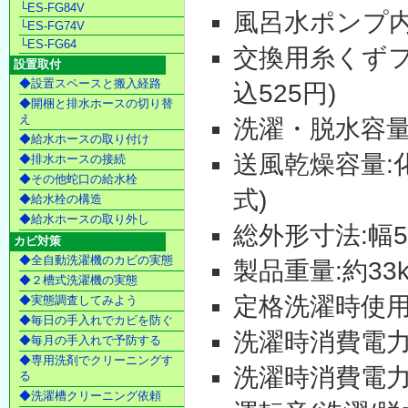
└ES-FG84V
風呂水ポンプ
└ES-FG74V
└ES-FG64
交換用糸くずフィル
設置取付
◆設置スペースと搬入経路
込525円)
◆開梱と排水ホースの切り替
え
洗濯・脱水容量:6
◆給水ホースの取り付け
送風乾燥容量:化
◆排水ホースの接続
◆その他蛇口の給水栓
式)
◆給水栓の構造
◆給水ホースの取り外し
総外形寸法:幅5
カビ対策
◆全自動洗濯機のカビの実態
製品重量:約33k
◆２槽式洗濯機の実態
定格洗濯時使用水
◆実態調査してみよう
◆毎日の手入れでカビを防ぐ
洗濯時消費電力(50
◆毎月の手入れで予防する
◆専用洗剤でクリーニングす
洗濯時消費電力量
る
◆洗濯槽クリーニング依頼