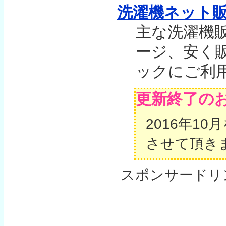
洗濯機ネット
主な洗濯機
ージ、安く
ックにご利
更新終了の
2016年1
させて頂き
スポンサードリ