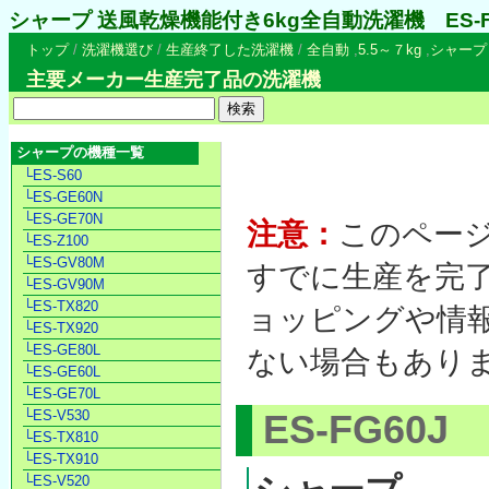
シャープ 送風乾燥機能付き6kg全自動洗濯機 ES-
トップ
/
洗濯機選び
/
生産終了した洗濯機
/
全自動
,
5.5～７kg
,
シャープ
主要メーカー生産完了品の洗濯機
シャープの機種一覧
└ES-S60
└ES-GE60N
└ES-GE70N
注意：
このペー
└ES-Z100
└ES-GV80M
すでに生産を完
└ES-GV90M
└ES-TX820
ョッピングや情
└ES-TX920
└ES-GE80L
ない場合もあり
└ES-GE60L
└ES-GE70L
└ES-V530
ES-FG60J
└ES-TX810
└ES-TX910
└ES-V520