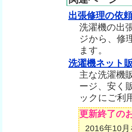
出張修理の依
洗濯機の出
ジから、修
ます。
洗濯機ネット
主な洗濯機
ージ、安く
ックにご利
更新終了の
2016年1