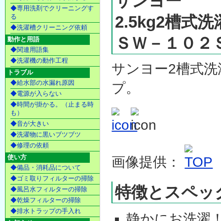
サンヨー
◆専用洗剤でクリーニングす
る
2.5kg2槽式
◆洗濯槽クリーニング依頼
ＳＷ－１０２
動作と用語
◆関連用語集
◆洗濯機の動作工程
サンヨー2槽式洗濯
トラブル
◆給水部の水漏れ原因
プ。
◆電源が入らない
◆時間が掛かる。（止まる時
も）
◆音が大きい
◆洗濯物に黒いブツブツ
◆修理の依頼
使い方
画像提供：
◆備品・消耗品について
◆ゴミ取りフィルターの掃除
特徴とスペッ
◆風呂水フィルターの掃除
◆乾燥フィルターの掃除
◆排水トラップの手入れ
静かにお洗濯