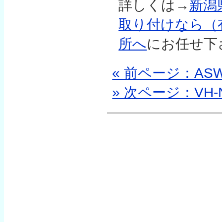
詳しくは→
新潟
取り付けなら（
所へ
にお任せ下
« 前ページ：ASW
» 次ページ：VH-