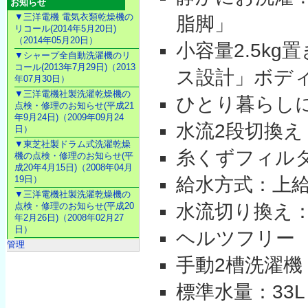
お知らせ
▼三洋電機 電気衣類乾燥機の
脂脚」
リコール(2014年5月20日)
（2014年05月20日）
小容量2.5k
▼シャープ全自動洗濯機のリ
コール(2013年7月29日)（2013
ス設計」ボディ
年07月30日）
▼三洋電機社製洗濯乾燥機の
ひとり暮らし
点検・修理のお知らせ(平成21
年9月24日)（2009年09月24
水流2段切換え
日）
▼東芝社製ドラム式洗濯乾燥
糸くずフィル
機の点検・修理のお知らせ(平
成20年4月15日)（2008年04月
給水方式：上
19日）
▼三洋電機社製洗濯乾燥機の
水流切り換え：
点検・修理のお知らせ(平成20
年2月26日)（2008年02月27
日）
ヘルツフリー
管理
手動2槽洗濯機
標準水量：33L