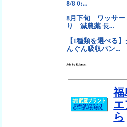
福
エ
ら