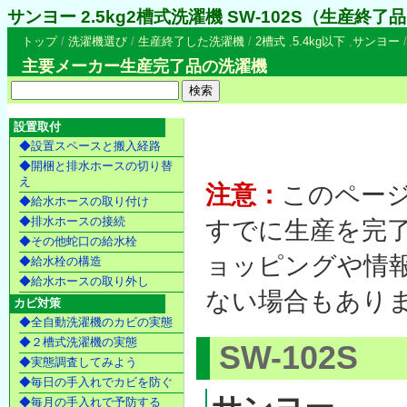
サンヨー 2.5kg2槽式洗濯機 SW-102S（生産終了
トップ
/
洗濯機選び
/
生産終了した洗濯機
/
2槽式
,
5.4kg以下
,
サンヨー
主要メーカー生産完了品の洗濯機
設置取付
◆設置スペースと搬入経路
◆開梱と排水ホースの切り替
え
注意：
このペー
◆給水ホースの取り付け
◆排水ホースの接続
すでに生産を完
◆その他蛇口の給水栓
ョッピングや情
◆給水栓の構造
◆給水ホースの取り外し
ない場合もあり
カビ対策
◆全自動洗濯機のカビの実態
◆２槽式洗濯機の実態
SW-102S
◆実態調査してみよう
◆毎日の手入れでカビを防ぐ
◆毎月の手入れで予防する