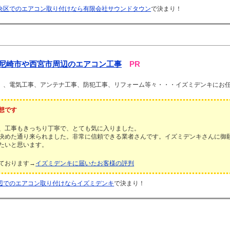
央区でのエアコン取り付けなら有限会社サウンドタウン
で決まり！
尼崎市や西宮市周辺のエアコン工事
PR
）、電気工事、アンテナ工事、防犯工事、リフォーム等々・・・イズミデンキにお
想です
、工事もきっちり丁寧で、とても気に入りました。
決めた通り来られました。非常に信頼できる業者さんです。イズミデンキさんに御
たいと思います。
ております→
イズミデンキに届いたお客様の評判
辺でのエアコン取り付けならイズミデンキ
で決まり！