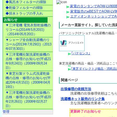
◆風呂水フィルターの掃除
家電のタンタンでAQW-LV80
◆乾燥フィルターの掃除
家電販売のeBESTでAQW-LV8
◆排水トラップの手入れ
エディオンネットショップでAQW
お知らせ
メーカー直販サイト。探していた洗
▼三洋電機 電気衣類乾燥機の
リコール(2014年5月20日)
パナソニック(ナショナル)洗濯機の備品
（2014年05月20日）
▼シャープ全自動洗濯機のリ
コール(2013年7月29日)（2013
年07月30日）
｢パナセンス｣
▼三洋電機社製洗濯乾燥機の
点検・修理のお知らせ(平成21
年9月24日)（2009年09月24
東芝洗濯機の商品・備品・消耗品はここ
日）
｢東芝ダイレクト｣(備品・消耗品は当H
▼東芝社製ドラム式洗濯乾燥
機の点検・修理のお知らせ(平
関連ページ
成20年4月15日)（2008年04月
19日）
出張修理の依頼方法
▼三洋電機社製洗濯乾燥機の
洗濯機の出張修理依頼はこち
点検・修理のお知らせ(平成20
洗濯機ネット販売のリンク集
年2月26日)（2008年02月27
主な洗濯機販売業者へのリン
日）
更新終了のお知らせ
管理