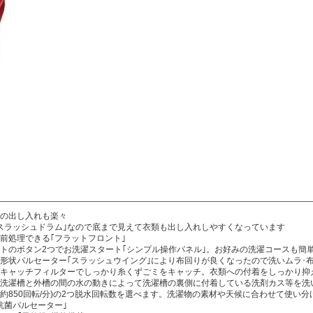
類の出し入れも楽々
スラッシュドラム｣なので底まで見えて衣類も出し入れしやすくなっています
前処理できる｢フラットフロント｣
トのボタン2つでお洗濯スタート｢シンプル操作パネル｣。お好みの洗濯コースも簡
新形状パルセーター｢スラッシュウイング｣により布回りが良くなったので洗いムラ･
グキャッチフィルターでしっかり糸くずごミをキャッチ。衣類への付着をしっかり抑
洗濯槽と外槽の間の水の動きによって洗濯槽の裏側に付着している洗剤カス等を洗い
かり(約850回転/分)の2つ脱水回転数を選べます。洗濯物の素材や天候に合わせて使い
抗菌パルセーター｣