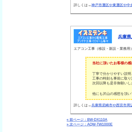
詳しくは→
神戸市灘区や東灘区や中
兵庫県
エアコン工事（移設・新設・業務用
当社に頂いたお客様の感
丁寧で分かりやすい説明
工事の時刻も事前に取り
次回以降も是非御願いし
他にも沢山の感想を頂い
詳しくは→
兵庫県尼崎市や西宮市周
« 前ページ：BW-DX110A
» 次ページ：AQW-TW1000E