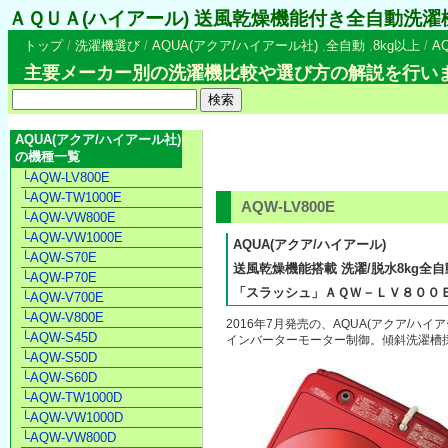
ＡＱＵＡ(ハイアール) 送風乾燥機能付き全自動洗濯機 
トップ
/
洗濯機選び
/
AQUA(アクア/ハイアール社)
,
全自動
,
8kg以上
/
AQ
主要メーカー別の洗濯機比較や選び方の解説を行い
AQUA(アクア/ハイアール社)
の機種一覧
└AQW-LV800E
└AQW-TW1000E
AQW-LV800E
└AQW-VW800E
└AQW-VW1000E
AQUA(アクア/ハイアール)
└AQW-S70E
送風乾燥機能搭載 洗濯/脱水8kg全
└AQW-P70E
「スラッシュ」ＡＱＷ－ＬＶ８００
└AQW-V700E
└AQW-V800E
2016年7月発売の、AQUA(アクア/ハ
└AQW-S45D
インバーターモーター制御。傾斜洗濯槽採
└AQW-S50D
└AQW-S60D
└AQW-TW1000D
└AQW-VW1000D
└AQW-VW800D