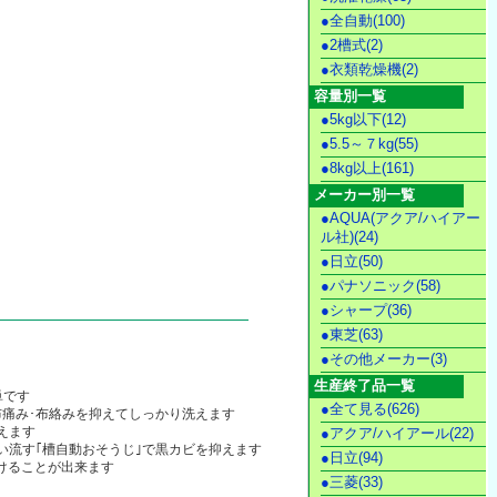
●全自動(100)
●2槽式(2)
●衣類乾燥機(2)
容量別一覧
●5kg以下(12)
●5.5～７kg(55)
●8kg以上(161)
メーカー別一覧
●AQUA(アクア/ハイアー
ル社)(24)
●日立(50)
●パナソニック(58)
●シャープ(36)
●東芝(63)
●その他メーカー(3)
生産終了品一覧
単です
●全て見る(626)
布痛み･布絡みを抑えてしっかり洗えます
えます
●アクア/ハイアール(22)
流す｢槽自動おそうじ｣で黒カビを抑えます
●日立(94)
分けることが出来ます
●三菱(33)