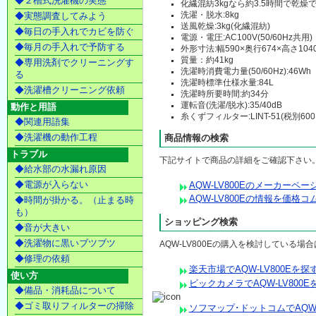
◆２槽式洗濯機の実態
化繊混紡3kgなら約3.5時間で乾燥
洗濯・脱水:8kg
◆実態調査してみよう
送風乾燥:3kg(化繊混紡)
◆毎日の手入れでカビを防ぐ
電源・電圧:AC100V(50/60Hz共用)
◆毎月の手入れで予防する
外形寸法:幅590×奥行674×高さ104
質量：約41kg
◆専用洗剤でクリーニングす
洗濯時消費電力量(50/60Hz):46Wh
る
洗濯時標準仕様水量:84L
◆洗濯槽クリーニング依頼
洗濯時所要時間:約34分
運転音(洗濯/脱水):35/40dB
動作と用語
糸くずフィルター:LINT-51(税別600
◆関連用語集
◆洗濯機の動作工程
商品情報の検索
トラブル
下記サイトで商品の詳細をご確認下さい
◆給水部の水漏れ原因
◆電源が入らない
AQW-LV800Eのメーカーペ
AQW-LV800Eの情報を価格
◆時間が掛かる。（止まる時
も）
ショッピング検索
◆音が大きい
◆洗濯物に黒いブツブツ
AQW-LV800Eの購入を検討している
◆修理の依頼
楽天市場でAQW-LV800Eを探
使い方
ビックカメラでAQW-LV800E
◆備品・消耗品について
◆ゴミ取りフィルターの掃除
ソフマップ･ドットコムでAQW-