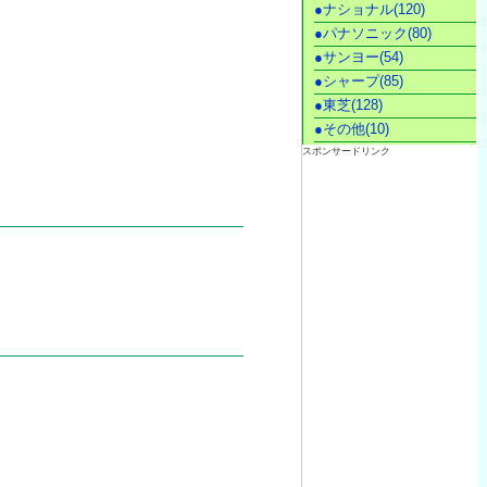
●ナショナル(120)
●パナソニック(80)
●サンヨー(54)
●シャープ(85)
●東芝(128)
●その他(10)
スポンサードリンク