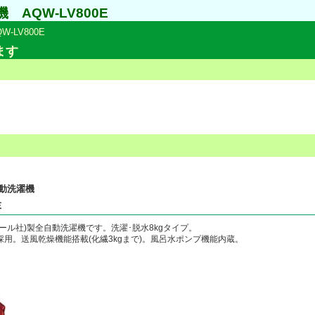
AQW-LV800E
W-LV800E
ます
自動洗濯機
Ｅ
イアール社)製全自動洗濯機です。洗濯･脱水8kgタイプ。
用。送風乾燥機能搭載(化繊3kgまで)。風呂水ポンプ機能内蔵。