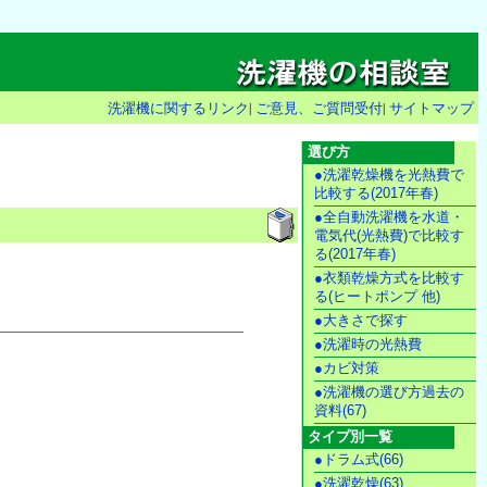
洗濯機に関するリンク
|
ご意見、ご質問受付
|
サイトマップ
選び方
●洗濯乾燥機を光熱費で
比較する(2017年春)
●全自動洗濯機を水道・
電気代(光熱費)で比較す
る(2017年春)
●衣類乾燥方式を比較す
る(ヒートポンプ 他)
●大きさで探す
●洗濯時の光熱費
●カビ対策
●洗濯機の選び方過去の
資料(67)
タイプ別一覧
●ドラム式(66)
●洗濯乾燥(63)