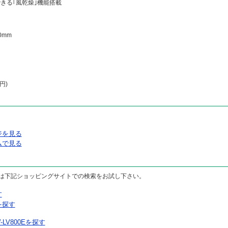
できる｢風乾燥｣機能搭載
0mm
円)
。
ージを見る
コムで見る
場合は下記ショッピングサイトでの検索をお試し下さい。
す
を探す
LV800Eを探す