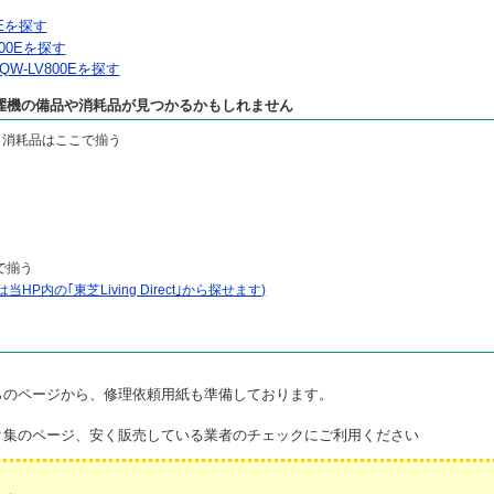
0Eを探す
00Eを探す
-LV800Eを探す
濯機の備品や消耗品が見つかるかもしれません
・消耗品はここで揃う
で揃う
P内の｢東芝Living Direct｣から探せます)
らのページから、修理依頼用紙も準備しております。
ク集のページ、安く販売している業者のチェックにご利用ください