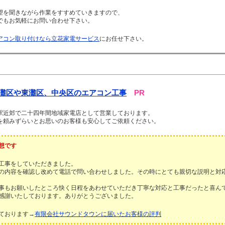
を聞きながら作業をすすめていきますので、
でもお気軽にお問い合わせ下さい。
アコン取り付けなら立花家電サービス
にお任せ下さい。
灘区や東灘区、中央区のエアコン工事
PR
駅近郊で二十四年間地域家電店として営業しております。
を頼みずらいとお思いのお客様も安心してご依頼ください。
想です
工事をしていただきました。
の内容を確認し改めて電話で問い合わせしました。その時にとても親切な説明と対
事もお願いしたところ快く日程をあわせていただき丁寧な対応と工事だったと喜ん
感謝いたしております。ありがとうございました。
ております→
有限会社サウンドタウンに届いたお客様の評判