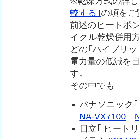
※乾燥方式の詳
較する｣
の項をご
前述のヒートポ
イクル乾燥併用
どの｢ハイブリッ
電力量の低減を
す。
その中でも
パナソニック
NA-VX7100
、
日立｢ ヒート