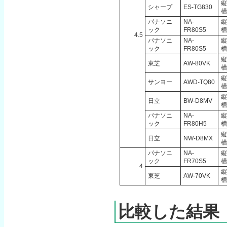
縦
シャープ
ES-TG830
槽
パナソニ
NA-
縦
ック
FR80S5
槽
4.5
パナソニ
NA-
縦
ック
FR80S5
槽
縦
東芝
AW-80VK
槽
縦
サンヨー
AWD-TQ80
槽
縦
日立
BW-D8MV
槽
パナソニ
NA-
縦
ック
FR80H5
槽
縦
日立
NW-D8MX
槽
パナソニ
NA-
縦
ック
FR70S5
槽
4
縦
東芝
AW-70VK
槽
比較した結果