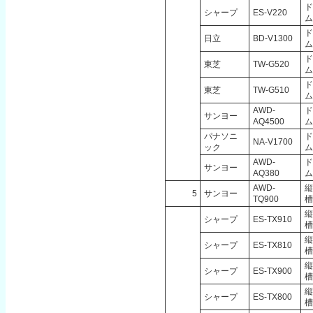
ド
シャープ
ES-V220
ム
ド
日立
BD-V1300
ム
ド
東芝
TW-G520
ム
ド
東芝
TW-G510
ム
AWD-
ド
サンヨー
AQ4500
ム
パナソニ
ド
NA-V1700
ック
ム
AWD-
ド
サンヨー
AQ380
ム
AWD-
縦
5
サンヨー
TQ900
槽
縦
シャープ
ES-TX910
槽
縦
シャープ
ES-TX810
槽
縦
シャープ
ES-TX900
槽
縦
シャープ
ES-TX800
槽