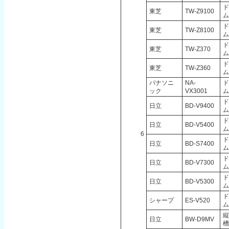
ド
東芝
TW-Z9100
ム
ド
東芝
TW-Z8100
ム
ド
東芝
TW-Z370
ム
ド
東芝
TW-Z360
ム
パナソニ
NA-
ド
ック
VX3001
ム
ド
日立
BD-V9400
ム
ド
日立
BD-V5400
ム
6
ド
日立
BD-S7400
ム
ド
日立
BD-V7300
ム
ド
日立
BD-V5300
ム
ド
シャープ
ES-V520
ム
縦
日立
BW-D9MV
槽