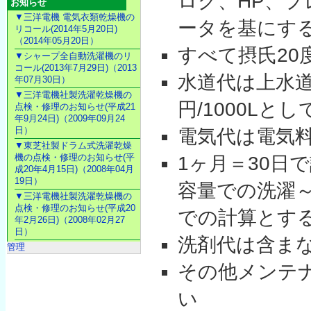
ログ、HP、プ
お知らせ
▼三洋電機 電気衣類乾燥機の
ータを基にす
リコール(2014年5月20日)
（2014年05月20日）
すべて摂氏20
▼シャープ全自動洗濯機のリ
コール(2013年7月29日)（2013
水道代は上水道1
年07月30日）
▼三洋電機社製洗濯乾燥機の
円/1000Lと
点検・修理のお知らせ(平成21
年9月24日)（2009年09月24
日）
電気代は電気料金
▼東芝社製ドラム式洗濯乾燥
機の点検・修理のお知らせ(平
1ヶ月＝30日
成20年4月15日)（2008年04月
19日）
容量での洗濯
▼三洋電機社製洗濯乾燥機の
点検・修理のお知らせ(平成20
での計算とす
年2月26日)（2008年02月27
日）
洗剤代は含ま
管理
その他メンテ
い