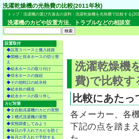
洗濯乾燥機の光熱費の比較(2011年秋)
トップ
/
洗濯機の選び方過去の資料
/
洗濯乾燥機を光熱費で比較する(201
洗濯機のカビや設置方法、トラブルなどの相談室
設置取付
◆設置スペースと搬入経路
◆開梱と排水ホースの切り替
え
洗濯乾燥機を
◆給水ホースの取り付け
◆排水ホースの接続
費)で比較する
◆その他蛇口の給水栓
◆給水栓の構造
比較にあたっ
◆給水ホースの取り外し
カビ対策
◆全自動洗濯機のカビの実態
各メーカー、各
◆２槽式洗濯機の実態
◆実態調査してみよう
下記の点を踏ま
◆毎日の手入れでカビを防ぐ
た。
◆毎月の手入れで予防する