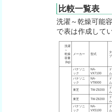
比較一覧表
洗濯～乾燥可能
で表は作成して
洗濯
～
タ
乾燥
メーカー
型式
プ
容量
(kg)
パナソニ
NA-
ド
ック
VX7100
ム
パナソニ
NA-
ド
ック
VT8000
ム
ド
東芝
TW-Z9200
ム
ド
東芝
TW-Z8200
ム
パナソニ
NA-
ド
ック
VX5100
ム