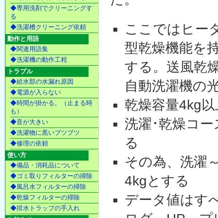
◆専用洗剤でクリーニングす
る
ここではヒー
◆洗濯槽クリーニング依頼
動作と用語
型乾燥機能を
◆関連用語集
◆洗濯機の動作工程
する。送風乾
トラブル
◆給水部の水漏れ原因
自動洗濯機の
◆電源が入らない
乾燥容量4kg
◆時間が掛かる。（止まる時
も）
洗濯･乾燥コー
◆音が大きい
◆洗濯物に黒いブツブツ
る
◆修理の依頼
使い方
その為、洗濯
◆備品・消耗品について
◆ゴミ取りフィルターの掃除
4kgとする
◆風呂水フィルターの掃除
データ値はす
◆乾燥フィルターの掃除
◆排水トラップの手入れ